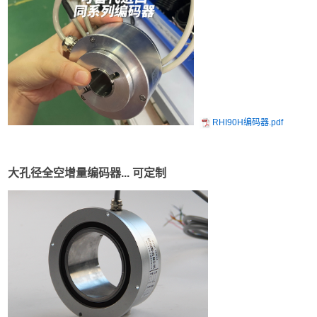
RHI90H编码器.pdf
大孔径全空
增量编码
器... 可定制