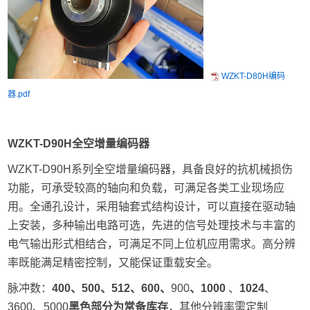
WZKT-D80H编码
器.pdf
W
ZKT-D90H全空
增量编码
器
WZKT-D90H系列全空增量编码器，具备良好的抗机械损伤
功能，可承受较高的轴向和负载，可满足各类工业现场应
用。全通孔设计，采用轴套式结构设计，可以直接在驱动轴
上安装，多种输出电路可选，先进的信号处理技术与丰富的
电气输出形式相结合，可满足不同上位机应用需求。高分辨
率既能满足精密控制，又能保证重载安全。
脉冲数：
400、500、512、600、
900
、
1000
、
1024
、
3600、5000
黑色部分为常备库存
，其他分辨率需定制