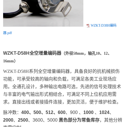
WZKT-D38H编码
器.pdf
W
ZKT-D58H全空
增量编码
器
（外径58mm，轴孔10、12、
16mm）
WZKT-D58H系列全空增量编码器，具备良好的抗机械损伤
功能，可承受较高的轴向和负载，可满足各类工业现场应
用。全通孔设计，多种输出电路可选，先进的信号处理技术
与丰富的电气输出形式相结合，可满足不同上位机应用需
求。直接出线或者接插件连接，更加灵活，便于维护检查。
脉冲数：
400、500、512、
600
、900 、
1000
、
1024
、
20
00
、
2500
、3600、5000
黑色部分为常备库存
，其他分辨