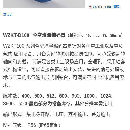
WZKT-D98H编码
器.pdf
W
ZKT-D100H全空
增量编码
器
（轴孔30、40、42、45、50mm）
WZKT100 系列全空增量编码器是针对各种重工业以及重负
载的 应用场合，具备良好的抗机械损伤性能，可承受较高的
轴向和负载， 可满足各类工业现场应用。全通孔，采用轴套
式结构设计，可以直接在驱动轴上安装，先进的信号处理技
术与丰富的电气输出形式相结合，可满足不同上位机应用需
求。
脉冲数：
400、500、512、600、
900
、
1000
、
1024
、
3600、5000
黑色部分为常备库存
，其他分辨率需定制
输出形式：集电极开路、电压、互补输出、差分输出
防护等级：IP56 (IP65定制）