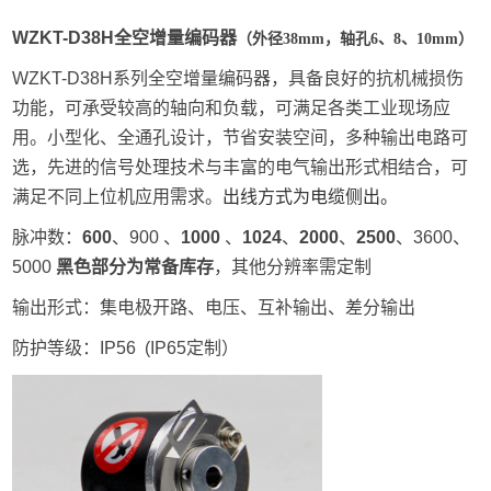
W
ZKT-D38H全空
增量编码
器
（外径38mm，轴孔6、8、10mm）
WZKT-D38H系列全空增量编码器，具备良好的抗机械损伤
功能，可承受较高的轴向和负载，可满足各类工业现场应
用。小型化、全通孔设计，
节省安装空间，
多种输出电路可
选，先进的信号处理技术与丰富的电气输出形式相结合，可
满足不同上位机应用需求。
出线方式为电缆侧出。
脉冲数：
600
、900 、
1000
、
1024
、
20
00
、
2500
、3600、
5000
黑色部分为常备库存
，其他分辨率需定制
输出形式：集电极开路、电压、互补输出、差分输出
防护等级：IP56 (IP65定制）