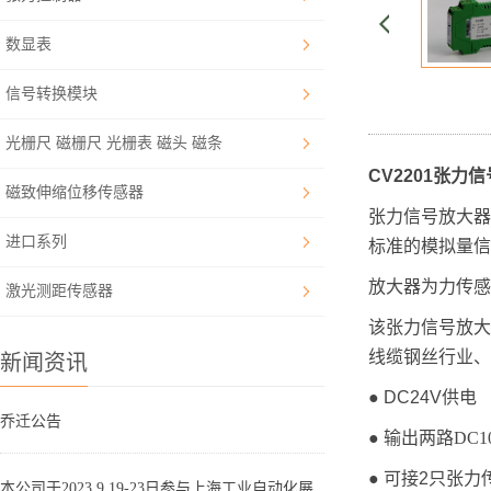
数显表
信号转换模块
光栅尺 磁栅尺 光栅表 磁头 磁条
CV2201张力
磁致伸缩位移传感器
张力信号放大器
进口系列
标准的模拟量信号
放大器为力传感
激光测距传感器
该张力信号放大
线缆钢丝行业、
新闻资讯
● DC24V供电
乔迁公告
●
输出两路DC
● 可接2只张力
本公司于2023.9.19-23日参与上海工业自动化展